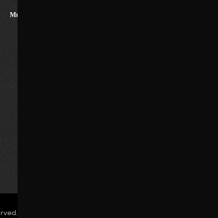
Must Watvh Movies
Genres
DJ Tillu
Romance
Horror
The Great Empire
Drama
Anime
Love Story
Family
Thriller
The Reckless
Comedy
Hisroty
Zombie World
Actions
Sci-Fi
Adventure
Privacy Policy
erved.