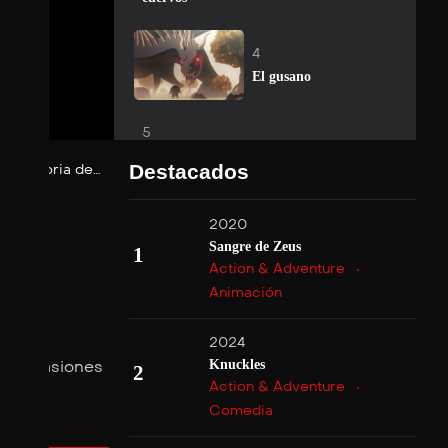
Suscribirse
4
El gusano
Suscribirse
5
El dios expiatorio
Destacados
 la historia de…
Suscribirse
6
2020
Esta es la historia
Sangre de Zeus
de…
1
Action & Adventure
Animación
Suscribirse
7
Si tuviera un
martillo
2024
 Las pasiones
Knuckles
2
Action & Adventure
Suscribirse
8
Comedia
La canción de Sigrid