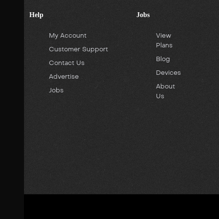
Help
Jobs
My Account
View
Plans
Customer Support
Blog
Contact Us
Devices
Advertise
About
Jobs
Us