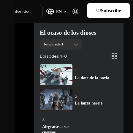
Subscribe
EN
El ocaso de los dioses
Temporada 1
Episodes 1-8
1
La dote de la novia
Suscribirse
2
La lanza hereje
Suscribirse
3
Alegrarás a sus
cuervos