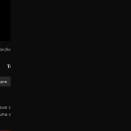
ón
,
Sci-Fi & Fantasy
/
El ocaso de los dioses
/
Season 1
/
Esta es
Temporada 1
Esta es la historia de…
are
 y sus compañeros se cuentan historias de magia y honor.
una advertencia funesta.