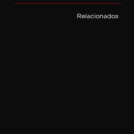
Relacionados