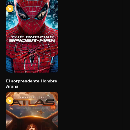
El sorprendente
Hombre Araña
2012
136 min
Trailer
Detail
El sorprendente Hombre
Araña
Atlas
2024
120 min