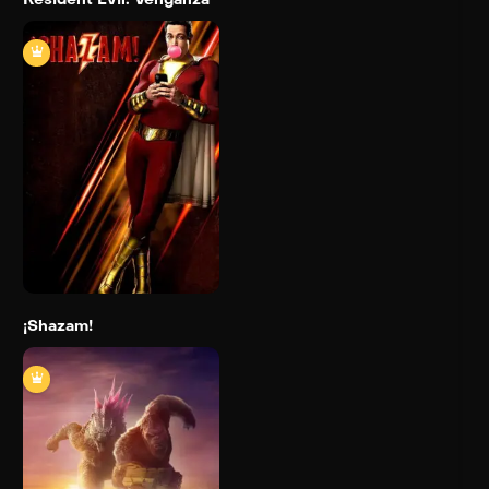
¡Shazam!
2019
132 min
Trailer
Detail
¡Shazam!
Godzilla y Kong: El
nuevo imperio
2024
115 min