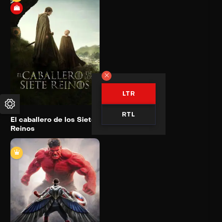
El caballero de los
Siete Reinos
2026
Trailer
Detail
LTR
RTL
El caballero de los Siete
Reinos
Capitán América: Un
nuevo mundo
2025
119 min
Trailer