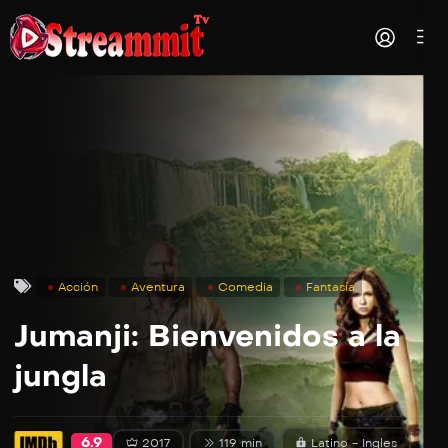
Acción
Aventura
Comedia
Fantasía
Jumanji: Bienvenidos a la
jungla
6.9
2017
119 min
Latino - Ingles