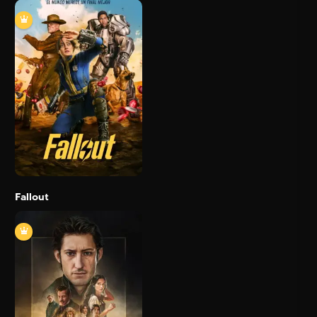
Fallout
2024
Trailer
Detail
Fallout
El Conde de
Montecristo
2024
178 min