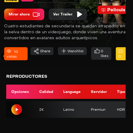
Pelicula
Mirar ahora
Ver Trailer
Cuatro estudiantes de secundaria se quedan atrapados en
la selva dentro de un videojuego, donde viven una aventura
convertidos en avatares adultos arquetípicos.
Share
Watchlist
0
10
likes
vistas
0
REPRODUCTORES
Opciones
Calidad
Language
Servidor
Tipo
2K
Latino
Premiun
HDR