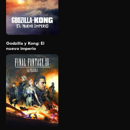
Trailer
Detail
Godzilla y Kong: El
nuevo imperio
Final Fantasy XV: La
película
2016
106 min
Trailer
Detail