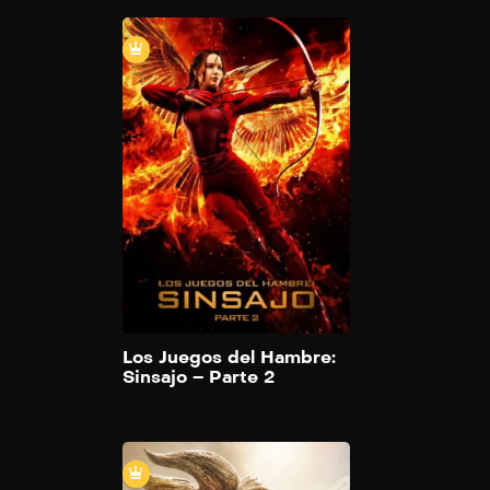
Los Juego
Hambre: Sin
Parte 
2015
1
La última entrega
Juegos del Hambr
muestra a una na
guerra, en la que 
enfrenta con uñas
dientes al presid
Con la ayuda de 
amigos, entre ello
Finnick y Peeta, a
Add to M
la vida para salir 
Los Juegos del Hambre:
Distrito 13 y elimi
Sinsajo – Parte 2
presidente Snow.
Monster H