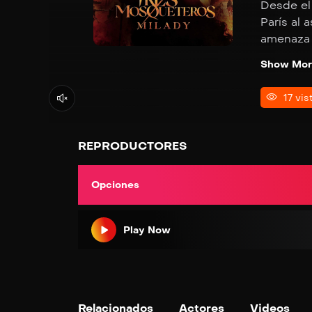
Desde el 
París al 
amenaza 
empuñará
Show Mor
17 vis
REPRODUCTORES
Opciones
Play Now
Relacionados
Actores
Videos