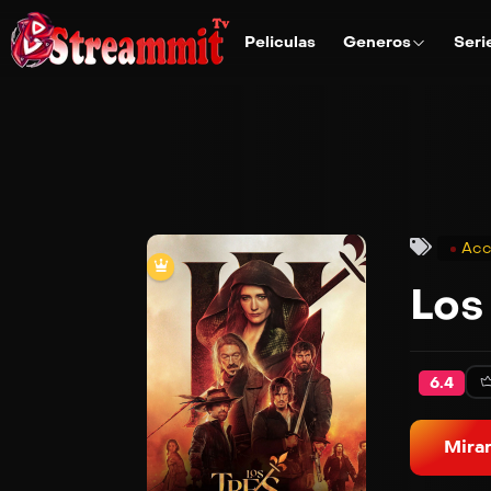
Peliculas
Generos
Seri
Acc
Los
6.4
Mirar