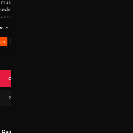
museo del Louvre al Palacio de Buckingham, pasando por
asedio de La Rochelle… En un reino dividido por guerras re
constante de la invasión británica, un grupo de hombre
n sus espadas y unirán su destino al de Francia.
e
Share
Watchlist
0
likes
tas
0
Calidad
Language
2K
Latino
Comentarios