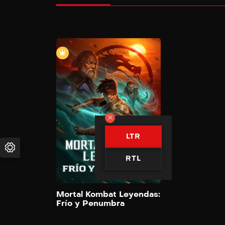
Mortal Ko
Leyendas: 
Penumb
2022
Mientras Kano y e
del clan Black Dr
causan estragos e
mundo, un joven 
LTR
llamado Kenshi t
elevarse por enc
RTL
propias limitacion
asumir la inminen
amenaza de Outw
Add to M
Mortal Kombat Leyendas:
Frío y Penumbra