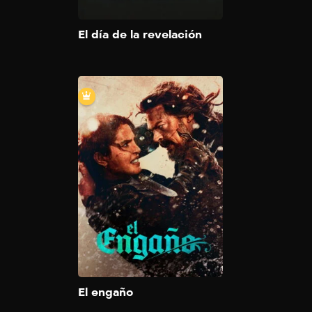
extraterrestre y s
Add to M
El día de la revelación
El enga
2026
103 m
Una pirata retira
vive tranquilamen
remota isla debe
enfrentarse a su 
usar sus habilidad
para salvar a su f
un implacable ase
cuando su antiguo
aparece para ven
Add to M
ella.
El engaño