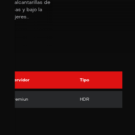
 las alcantarillas de
ligiosas y bajo la
s y mujeres
Servidor
Tipo
Premiun
HDR