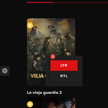
La vieja guardia 2
2025
107 min
LTR
Trailer
Detail
RTL
La vieja guardia 2