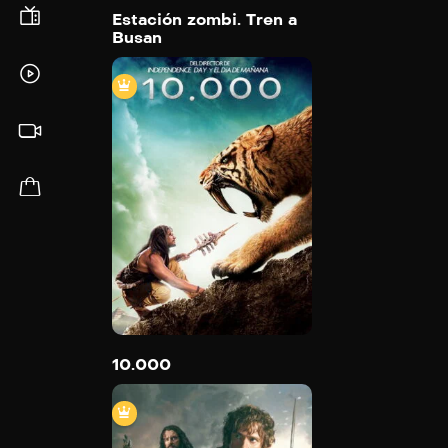
Estación zombi. Tren a
Busan
10.000
2008
109 min
Trailer
Detail
10.000