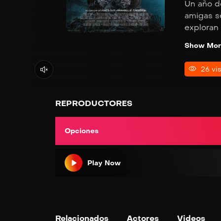
Un año d
amigas s
exploran
enmascar
Show Mor
encontra
26 vis
REPRODUCTORES
Opciones
Play Now
Relacionados
Actores
Videos