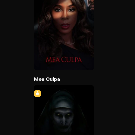
Mea Culpa
2024
120 min
Trailer
Detail
Mea Culpa
La monja