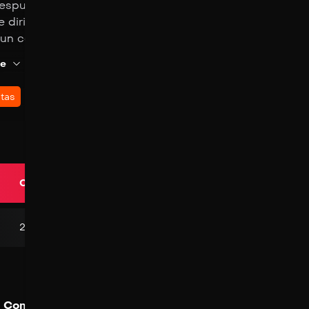
espués de la misteriosa desaparición de su hermana Mel
e dirigen al remoto valle donde desapareció en busca d
 un centro de visitantes abandonado, son acechadas po
ado que las mata una a una de forma horrible… para de
e
rse de nuevo al principio de la misma noche.
Share
Watchlist
0
likes
tas
0
Calidad
Language
2K
Latino
Comentarios