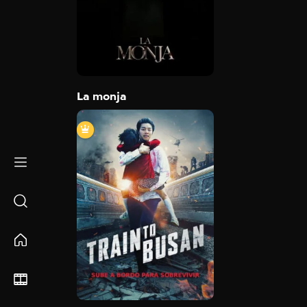
2018
96 min
Trailer
Detail
La monja
Estación zombi. Tren a Busan
2016
118 min
Trailer
Detail