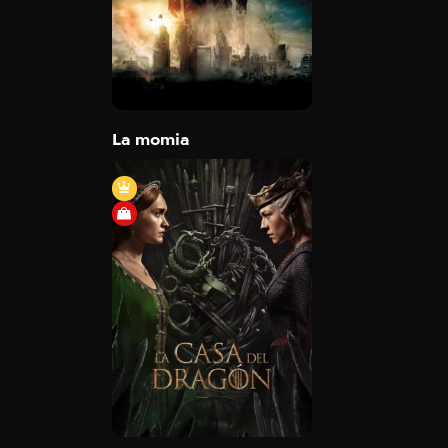
2017
110 min
Trailer
Detail
La momia
La casa del dragón
2022
Trailer
Detail