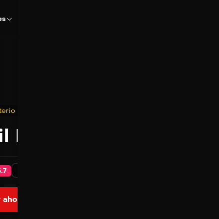
es
terio
Terror
il Dawn: Noche de terr
2025
103 min
Latino - Ingles
.7
 ahora
Ver Trailer