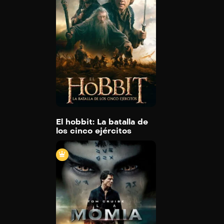
El hobbit: La batalla de los cinco ejér
2014
144 min
Trailer
Detail
El hobbit: La batalla de
los cinco ejércitos
La momia