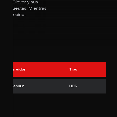
anie, Clover y sus
e respuestas. Mientras
r un asesino
spués despertar y
Servidor
Tipo
Premiun
HDR