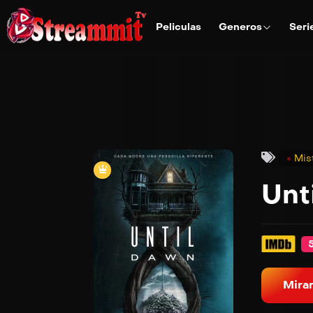
Peliculas
Generos
Seri
Mis
Unt
5
Mirar