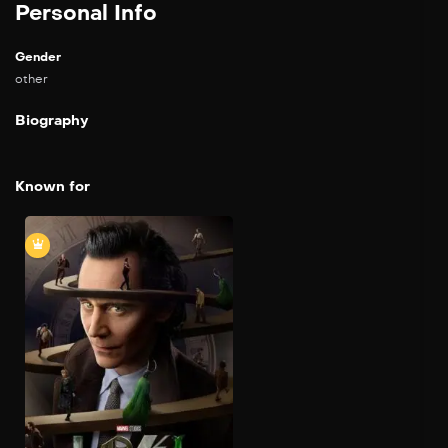
Personal Info
Gender
other
Biography
Known for
Loki
2021
Loki es llevado ante la
misteriosa organización
llamada AVT (Autoridad de
Variación Temporal)
después de los
acontecimientos ocurridos
en "Avengers: Endgame
(2019)" y se le da a elegir