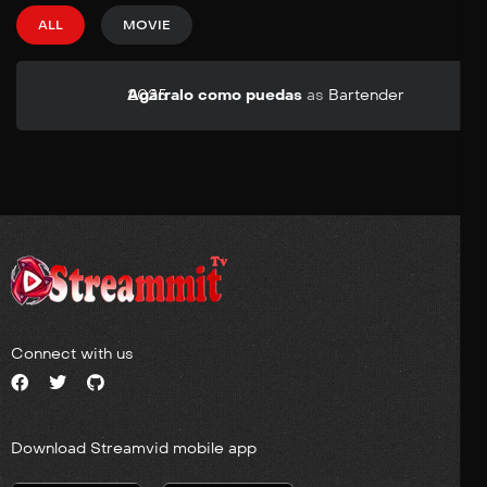
ALL
MOVIE
2025
Agárralo como puedas
as
Bartender
Connect with us
Download Streamvid mobile app