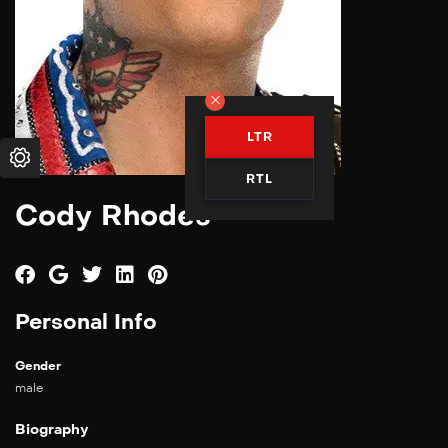
LTR
RTL
Cody Rhodes
Personal Info
Gender
male
Biography