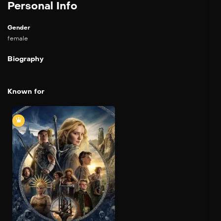
Personal Info
Gender
female
Biography
Known for
El señor de los anillos:
Los anillos de poder
2022
Un reparto coral de
personajes —unos
conocidos y otros nuevos—
debe afrontar la
reaparición del mal en la
Tierra Media. Desde las
profundidades más oscuras