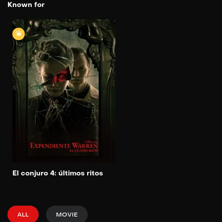
Known for
El conjuro 4: últimos
ritos
2025
136 min
Los investigadores de lo
paranormal Ed y Lorraine
Warren se enfrentan a un
último caso aterrador en el
que están implicadas
entidades misteriosas a las
que deben enfrentarse.
Add to My List
El conjuro 4: últimos ritos
ALL
MOVIE