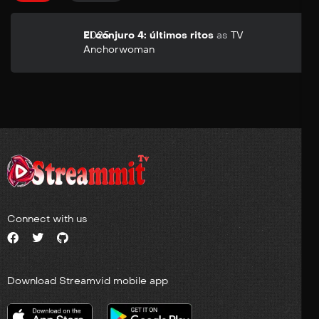
2025
El conjuro 4: últimos ritos
as
TV
Anchorwoman
Connect with us
Download Streamvid mobile app