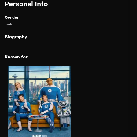
Personal Info
Gender
male
Biography
Known for
Los Cuatro
Fantásticos: Primeros
pasos
2025
115 min
Con un mundo
retrofuturista inspirado en
los años 60 como telón de
fondo, la Primera Familia
de Marvel deberá hacer
frente a su mayor desafío