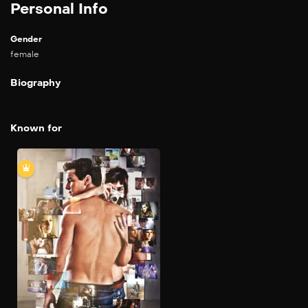
Personal Info
Gender
female
Biography
Known for
Tengo ganas de ti
2012
120 min
La sexy Gin es el nuevo
amor de Hache, pero éste
no puede olvidar a su
antigua novia, Babi. Hache
ha vuelto a casa tras pasar
una temporada en Londres,
alejado del recuerdo
imborrable de aquel primer