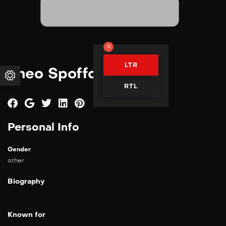
LTR
Theo Spofforth
RTL
Personal Info
Gender
other
Biography
Known for