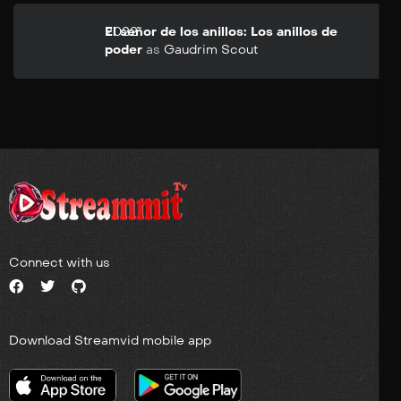
2022
El señor de los anillos: Los anillos de
poder
as
Gaudrim Scout
Connect with us
Download Streamvid mobile app