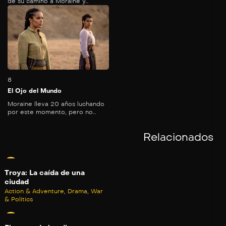
de su camino a Moraine y...
64
mins
8
El Ojo del Mundo
Moraine lleva 20 años luchando
por este momento, pero no...
Relacionados
Troya: La caída de una
ciudad
Action & Adventure
,
Drama
,
War
& Politics