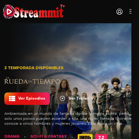
3 TEMPORADA DISPONIBLES
Ver Episodios
Ver Trailer
Ambientada en un mundo de fantasía donde la magia existe, pero
solo unos pocos pueden acceder a ella, una mujer llamada Moiraine
conoce a cinco hombres y mujeres jóvenes. Esto inicia un viaje
peligroso por todo el mundo.
DRAMA
SCI-FI & FANTASY
7.2