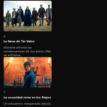
64
mins
6
La llama de Tar Valon
Moraine afronta las
consecuencias de sus actos, Mat
se enfrenta...
62
mins
7
La oscuridad reina en los Atajos
Un encuentro inesperado desvía