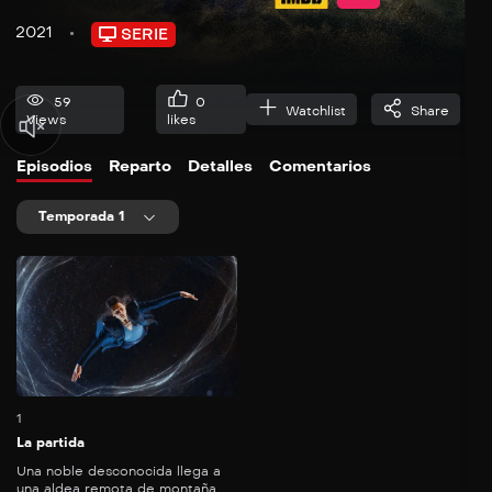
2021
SERIE
59
0
Watchlist
Share
Views
likes
Episodios
Reparto
Detalles
Comentarios
Temporada 1
56
mins
1
La partida
Una noble desconocida llega a
una aldea remota de montaña,...