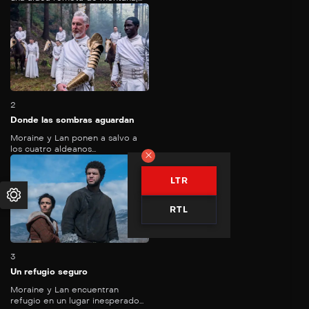
59
mins
2
Donde las sombras aguardan
Moraine y Lan ponen a salvo a
los cuatro aldeanos...
LTR
RTL
60
mins
3
Un refugio seguro
Moraine y Lan encuentran
refugio en un lugar inesperado…