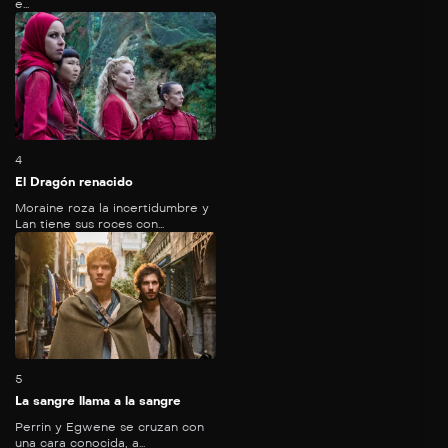
e...
64
mins
4
El Dragón renacido
Moraine roza la incertidumbre y
Lan tiene sus roces con...
62
mins
5
La sangre llama a la sangre
Perrin y Egwene se cruzan con
una cara conocida, a...