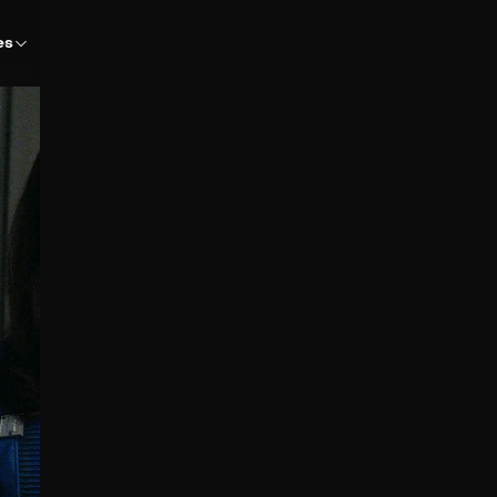
es
Play
Video