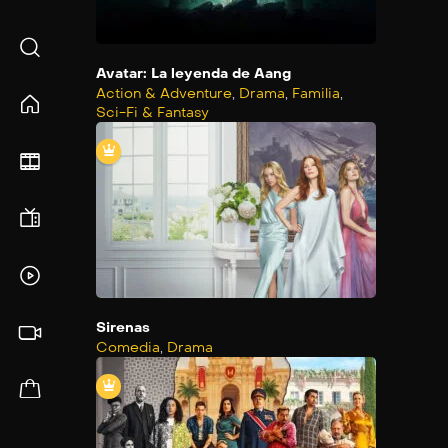
Avatar: La leyenda de Aang
Action & Adventure
,
Drama
,
Familia
,
Sci-Fi & Fantasy
Sirenas
Comedia
,
Drama