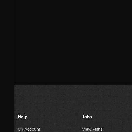
Help
Jobs
My Account
View Plans