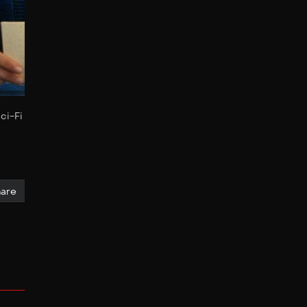
ci-Fi & Fantasy
/
Fallout
/
Season 1
/
El fin
are