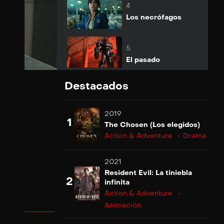
Suscribirse
4
Los necrófagos
Suscribirse
5
El pasado
Destacados
Suscribirse
6
La trampa
2019
1
The Chosen (Los elegidos)
Suscribirse
7
Action & Adventure
Drama
La radio
2021
Suscribirse
Resident Evil: La tiniebla
8
2
infinita
El comienzo
Action & Adventure
Animación