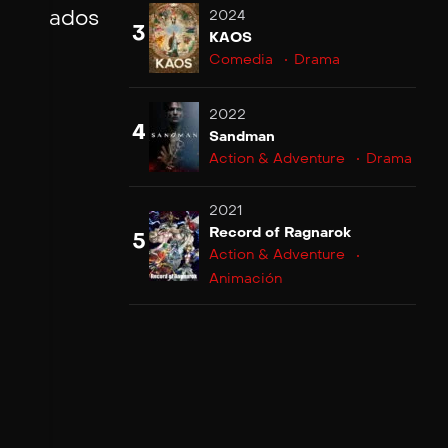
acionados
2024
3
KAOS
Comedia
Drama
2022
4
Sandman
Action & Adventure
Drama
2021
Record of Ragnarok
5
Action & Adventure
Animación