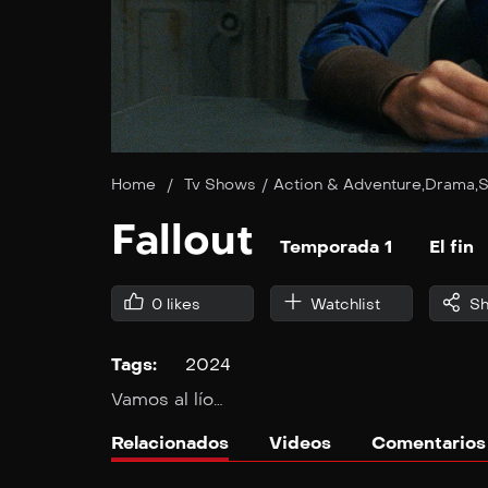
Home
/
Tv Shows
/
Action & Adventure
,
Drama
,
S
Fallout
Temporada 1
El fin
0
likes
Watchlist
Sh
Tags:
2024
Vamos al lío…
Relacionados
Videos
Comentarios