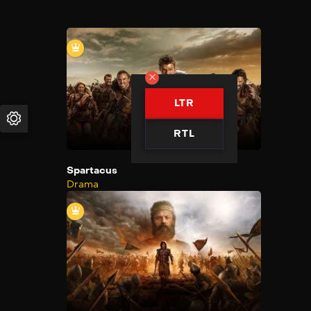
LTR
RTL
Spartacus
Drama