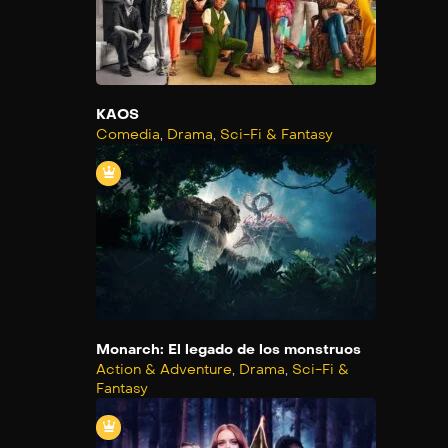
KAOS
Comedia
,
Drama
,
Sci-Fi & Fantasy
Monarch: El legado de los monstruos
Action & Adventure
,
Drama
,
Sci-Fi &
Fantasy