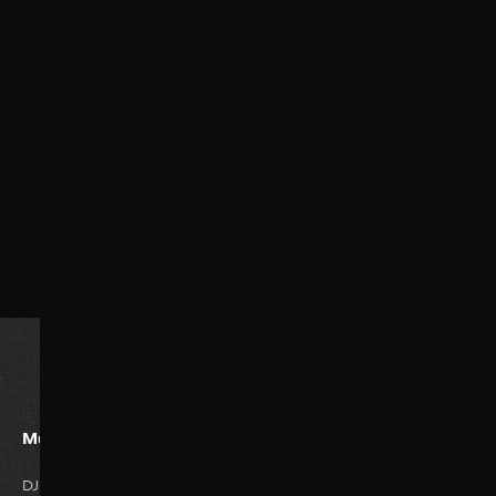
Must Watvh Movies
Genres
DJ Tillu
Romance
Horror