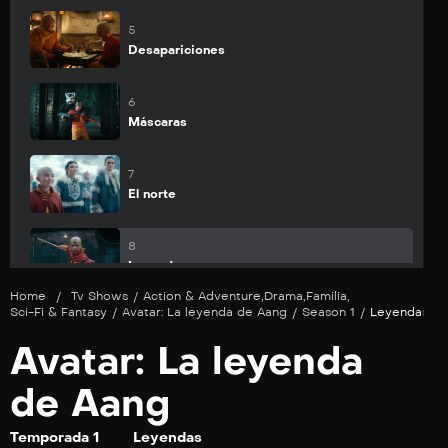
Suscribirse
5
Desapariciones
Suscribirse
6
Máscaras
Suscribirse
7
El norte
Suscribirse
8
Leyendas
Home
/
Tv Shows
/
Action & Adventure
,
Drama
,
Familia
,
Sci-Fi & Fantasy
/
Avatar: La leyenda de Aang
/
Season 1
/
Leyendas
Avatar: La leyenda
de Aang
Temporada 1
Leyendas