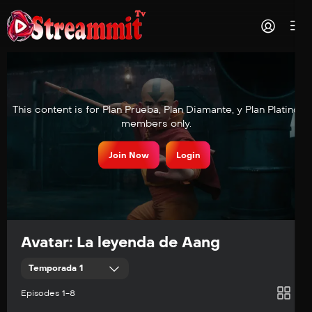
This content is for Plan Prueba, Plan Diamante, y Plan Platino
members only.
1
Aang
Join Now
Login
Suscribirse
2
Guerreros
Suscribirse
3
Avatar: La leyenda de Aang
Omashu
Temporada 1
Suscribirse
4
Episodes 1-8
En la oscuridad