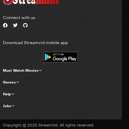
una fuerza especial con
agentes encubiertos de
cada rama de las fuerzas
Connect with us
del orden. Pero la
búsqueda del asesino
revela una historia aún más
siniestra de lo imaginable e
inicia la carrera contra el
Download Streamvid mobile app
tiempo para salvar una
ciudad en la que viven
millones.
Must Watvh Movies
Genres
Help
Jobs
Copyright © 2025 StreamVid. All rights reserved.