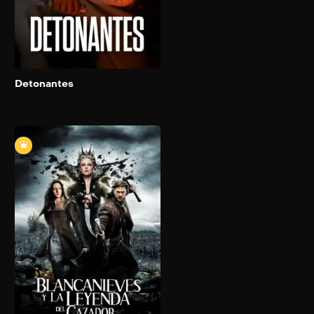
Add to My List
Detonantes
Blancanieves y la
leyenda del cazador
2012
127 min
Versión oscura del cuento
de los hermanos Grimm.
Sólo una mujer (Kristen
Stewart) supera en belleza
a una reina tan malvada
(Theron) que está
dispuesta a acabar con ella.
Pero la pérfida soberana
ignora que el cazador