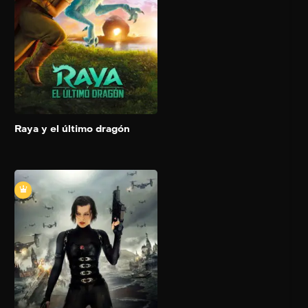
diferencias para proteger
embarca en la búsqueda
su reino y salvar a la familia
del último dragón del
de Aquaman, y al mundo,
mundo con el objetivo de
de una destrucción
devolver el equilibrio a
irreversible.
Kumandra, un lejano y
recóndito territorio
habitado por una
civilización milenaria.
Add to My List
Raya y el último dragón
Resident Evil:
Venganza
2012
96 min
El virus de la corporación
Umbrella sigue haciendo
estragos en La Tierra
convirtiendo a la población
en legiones de muertos