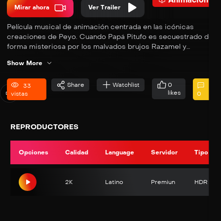
Animacion
Mirar ahora
Ver Trailer
Película musical de animación centrada en las icónicas
creaciones de Peyo. Cuando Papá Pitufo es secuestrado de
forma misteriosa por los malvados brujos Razamel y
Gargamel, Pitufina lleva a los Pitufos a una misión al mundo
Show More
real para salvarle. Con la ayuda de nuevos amigos, los
Pitufos deberán descubrir qué define su destino para salvar
Share
Watchlist
0
el universo.
33
likes
vistas
0
REPRODUCTORES
Opciones
Calidad
Language
Servidor
Tipo
2K
Latino
Premiun
HDR