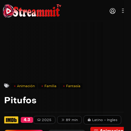
Animación
Familia
Fantasía
Pitufos
4.3
2025
89 min
Latino - Ingles