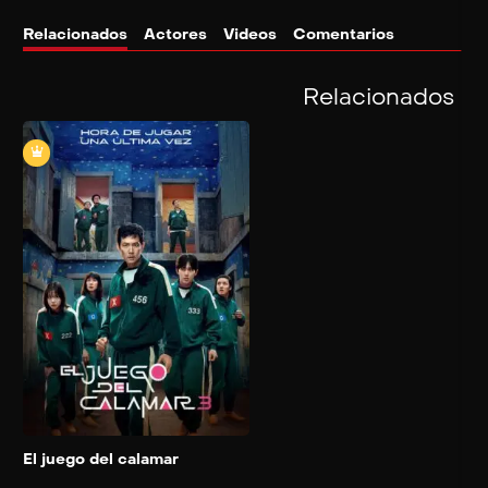
Relacionados
Actores
Videos
Comentarios
Relacionados
El juego del calamar
2021
Cientos de personas con
problemas de dinero
aceptan una invitación
rarísima para competir en
juegos infantiles. Dentro los
esperan un tentador
premio y desafíos letales.
Add to My List
El juego del calamar