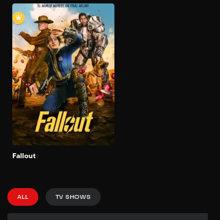
Fallout
2024
Basado en una de las sagas
de videojuegos más
importantes de todos los
tiempos, Fallout es la
historia de los que tienen y
de los que no tienen en un
mundo en el que
prácticamente no queda
nada para tener. 200 años
después del apocalipsis, los
apacibles habitantes de los
Add to My List
refugios de lujo se ven
Fallout
obligados a regresar al
infierno irradiado que
dejaron sus antepasados -
y se sorprenden al
descubrir que les espera
ALL
TV SHOWS
un universo increíblemente
complejo, alegremente