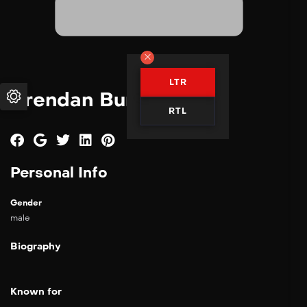
LTR
Brendan Burke
RTL
Personal Info
Gender
male
Biography
Known for