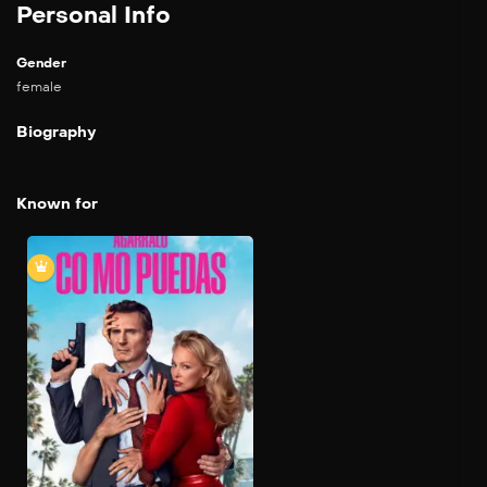
Personal Info
Gender
female
Biography
Known for
Agárralo como puedas
2025
85 min
El torpe teniente Frank
Drebin Jr. intenta resolver
un asesinato vinculado a un
magnate tecnológico.
Mientras investiga, su
unidad policial corre
peligro de ser cerrada. Con
la ayuda de una escritora