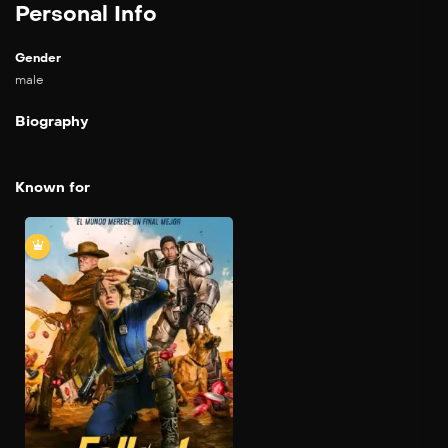
Personal Info
Gender
male
Biography
Known for
Fallout
2024
Basado en una de las sagas
de videojuegos más
importantes de todos los
tiempos, Fallout es la
historia de los que tienen y
de los que no tienen en un
mundo en el que
prácticamente no queda