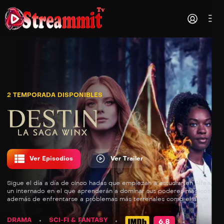
2 TEMPORADA DISPONIBLES
Ver Episodios
Ver Trailer
Sigue el día a día de cinco hadas que empiezan a estudiar en Alfea,
un internado en el que aprenderán a dominar sus poderes mágicos
además de enfrentarse a problemas más terrenales como el amor, la
rivalidad y unos monstruos que amenazan su existencia.
DRAMA
SCI-FI & FANTASY
6.8