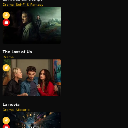
Drama
,
Sci-Fi & Fantasy
The Last of Us
Drama
La novia
Drama
,
Misterio