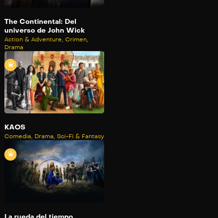
The Continental: Del
universo de John Wick
Action & Adventure
,
Crimen
,
Drama
KAOS
Comedia
,
Drama
,
Sci-Fi & Fantasy
La rueda del tiempo