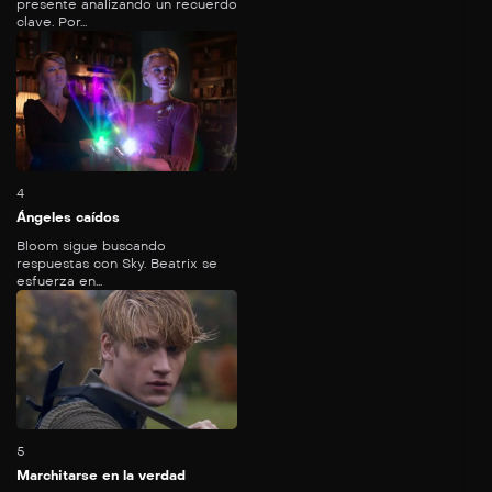
presente analizando un recuerdo
clave. Por...
47
mins
4
Ángeles caídos
Bloom sigue buscando
respuestas con Sky. Beatrix se
esfuerza en...
51
mins
5
Marchitarse en la verdad