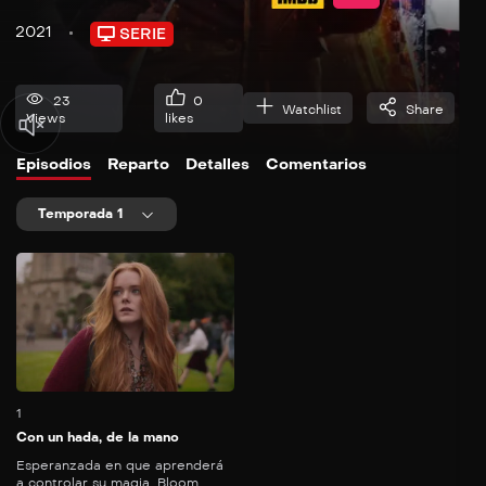
2021
SERIE
23
0
Watchlist
Share
Views
likes
Episodios
Reparto
Detalles
Comentarios
Temporada 1
54
mins
1
Con un hada, de la mano
Esperanzada en que aprenderá
a controlar su magia, Bloom