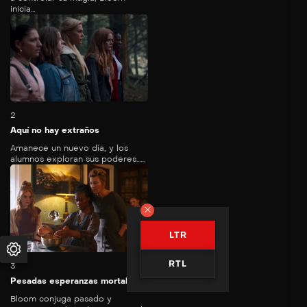
inicia...
48
mins
2
Aquí no hay extraños
Amanece un nuevo día, y los
alumnos exploran sus poderes…...
52
mins
LTR
RTL
3
Pesadas esperanzas mortales
Bloom conjuga pasado y