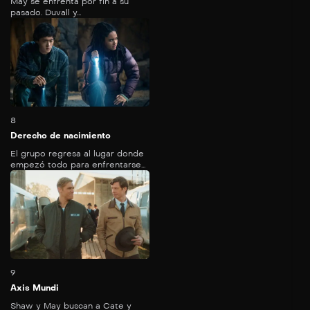
May se enfrenta por fin a su
pasado. Duvall y...
46
mins
8
Derecho de nacimiento
El grupo regresa al lugar donde
empezó todo para enfrentarse...
48
mins
9
Axis Mundi
Shaw y May buscan a Cate y