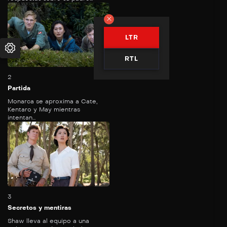
LTR
50
mins
RTL
2
Partida
Monarca se aproxima a Cate,
Kentaro y May mientras
intentan...
47
mins
3
Secretos y mentiras
Shaw lleva al equipo a una