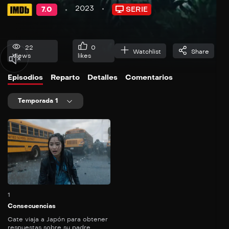
2023
7.0
SERIE
22
0
Watchlist
Share
Views
likes
Episodios
Reparto
Detalles
Comentarios
Temporada 1
52
mins
1
Consecuencias
Cate viaja a Japón para obtener
respuestas sobre su padre...