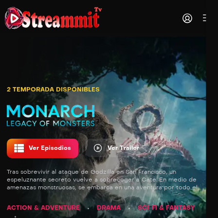
2 TEMPORADA DISPONIBLES
Ver Episodios
Ver Trailer
Tras sobrevivir al ataque de Godzilla en San Francisco, un
espeluznante secreto vuelve a sobrecoger a Cate. En medio de
amenazas monstruosas, se embarca en una aventura por todo el
mundo para descubrir la verdad sobre su familia y la misteriosa
organización conocida como Monarca.
ACTION & ADVENTURE
DRAMA
SCI-FI & FANTASY