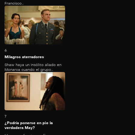
Francisco...
54
mins
6
Milagros aterradores
Shaw haya un insólito aliado en
Monarca cuando el grupo...
50
mins
7
¿Podría ponerse en pie la
verdadera May?