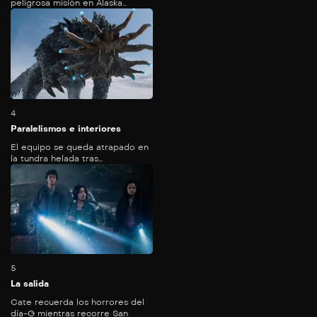
peligrosa misión en Alaska...
45
mins
4
Paralelismos e interiores
El equipo se queda atrapado en
la tundra helada tras...
54
mins
5
La salida
Cate recuerda los horrores del
día-G mientras recorre San