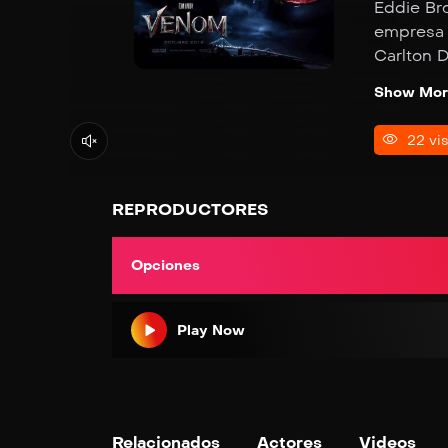
Eddie Br
empresa l
Carlton 
y realiza
Show Mor
conocidas
quedará 
22 vis
su cuerpo
le dirá l
usa como
REPRODUCTORES
despiadad
Opciones
Play Now
Relacionados
Actores
Videos