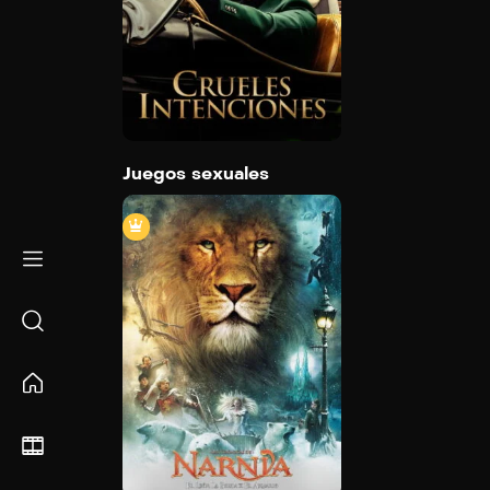
2024
Detail
Juegos sexuales
Las crónicas de Narnia: El león, la bruj
armario
2005
143 min
Detail