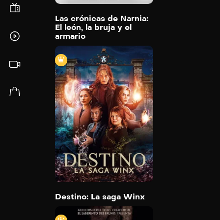
Las crónicas de Narnia:
El león, la bruja y el
armario
Destino: La saga Winx
2021
Trailer
Detail
Destino: La saga Winx