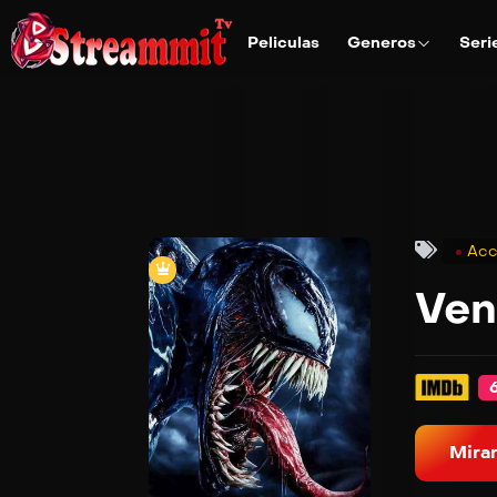
Peliculas
Generos
Seri
Acc
Ve
Mirar