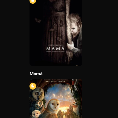
Mamá
2013
100 min
Trailer
Detail
Mamá
Ga’Hoole: La leyenda de los guardian