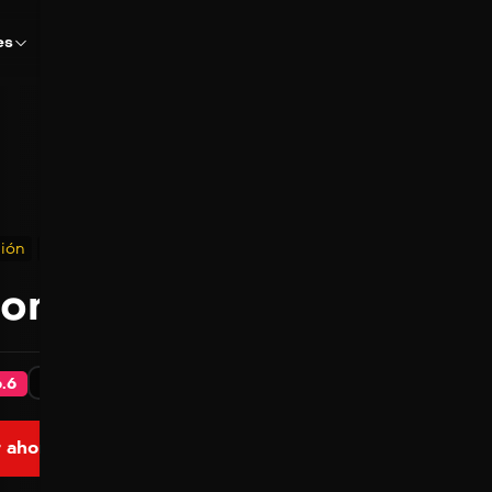
es
ión
Ciencia ficción
nom
2018
112 min
Latino - Ingles
6.6
 ahora
Ver Trailer