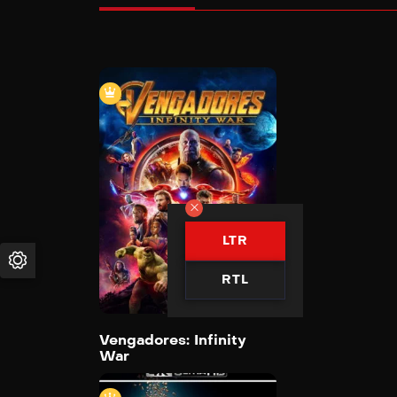
Vengadores: Infinity War
2018
149 min
LTR
Trailer
Detail
RTL
Vengadores: Infinity
War