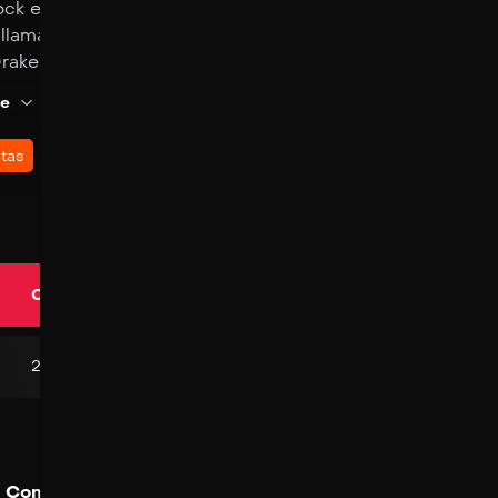
ock es un consolidado periodista y astuto reportero que
lamada Fundación Vida. Esta fundación, dirigida por el 
Drake, está ejecutando secretamente experimentos ileg
ndo pruebas que involucran formas de vida extraterrest
e
 como simbiontes. Durante una visita furtiva a la central
infectado por un simbionte. Comenzará entonces a exp
Share
Watchlist
0
likes
tas
0
 que no entiende, y escuchará una voz interior, la del 
o que tiene que hacer. Cuando Brock adquiera los podere
 huésped, Venom tomará posesión de su cuerpo, convir
o y peligroso súpervillano.
Calidad
Language
2K
Latino
Comentarios