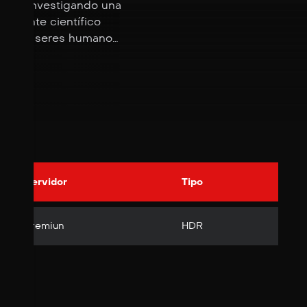
 está investigando una
eminente científico
ales en seres humanos
res y amorfas
, el periodista
erimentar cambios en
simbionte Venom, que
s del simbionte que le
tiéndole en un
Servidor
Tipo
Premiun
HDR