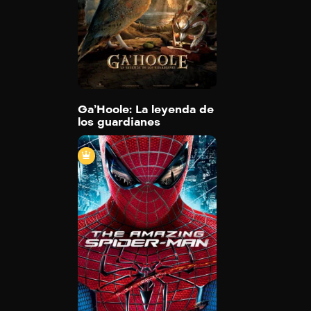
2010
90 min
Trailer
Detail
Ga’Hoole: La leyenda de
los guardianes
El sorprendente Hombre Araña
2012
136 min
Trailer
Detail