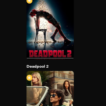
Deadpool 2
2018
123 min
Trailer
Detail
Deadpool 2
Juegos sexuales