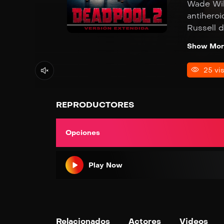
Wade Wil
antiheroi
Russell 
a su tare
Show Mor
de la exi
25 vis
REPRODUCTORES
Opciones
Play Now
Relacionados
Actores
Videos