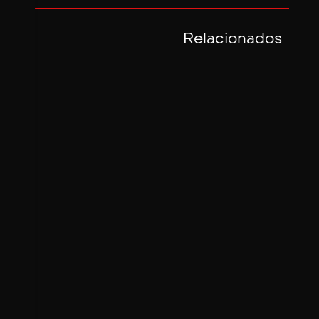
Relacionados